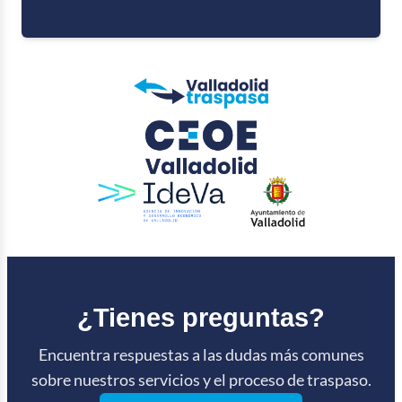
e
v
e
r
i
f
i
c
a
c
i
ó
n
*
¿Tienes preguntas?
Encuentra respuestas a las dudas más comunes
sobre nuestros servicios y el proceso de traspaso.