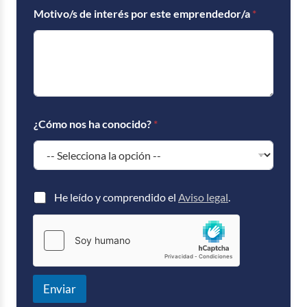
Motivo/s de interés por este emprendedor/a
*
¿Cómo nos ha conocido?
*
C
He leído y comprendido el
Aviso legal
.
a
s
i
l
l
a
s
Enviar
d