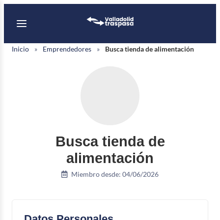
Saltar
Menú principal
al
contenido
Inicio
»
Emprendedores
»
Busca tienda de alimentación
Busca tienda de
alimentación
Miembro desde: 04/06/2026
Datos Personales