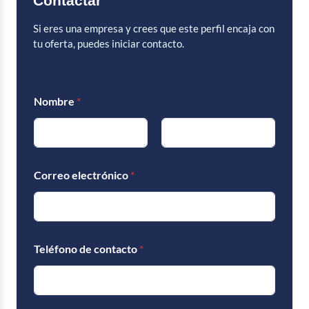
Contactar
Si eres una empresa y crees que este perfil encaja con
tu oferta, puedes iniciar contacto.
p
Nombre
*
o
r
c
o
Nombre
Apellidos
n
o
Correo electrónico
*
c
i
d
o
?
d
Teléfono de contacto
*
e